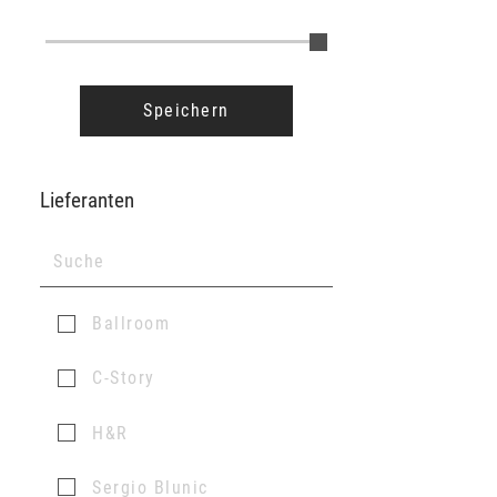
Speichern
Lieferanten
Ballroom
C-Story
H&R
Sergio Blunic