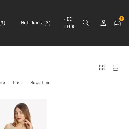
DE
0
3
Hot deals
3
EUR
me
Preis
Bewertung