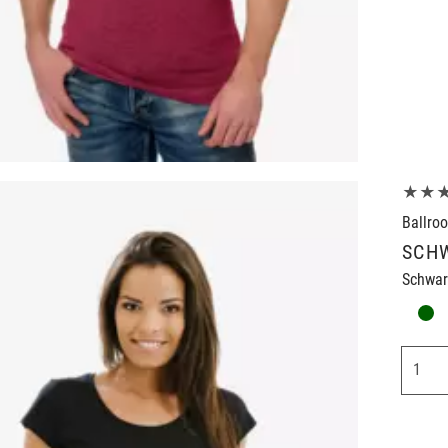
★★
Ballro
SCH
Schwarz