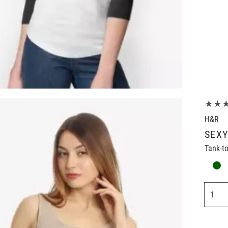
★★
H&R
SEXY
Tank-t