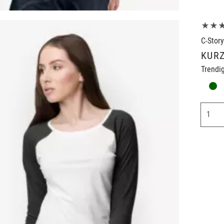
★★
C-Story
KUR
Trendi