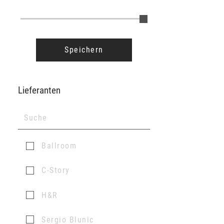
Speichern
Lieferanten
Ballroom
C-Story
H&R
Sergio Blunic